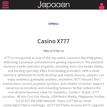
Casino X777
https://x777ph.io/
X777 is recognized as one of the top online casinos in the Philippines,
delivering a premium and immersive gaming experience. The platform
features a wide selection of games, including slots, live dealer tables,
and exciting specialty titles from leading providers. With a sleek
interface optimized for both desktop and mobile devices, players can
enjoy seamless gameplay anytime, anywhere. X777 ensures fast
transactions, secure payment systems, and reliable customer support.
Generous promotions and rewarding bonuses further enhance the
overall entertainment value for members. Contact : Brand : X777
Location : 46 Vito Cruz Ext, Manila, 1004 Metro Manila, Philippines Hotline
: (+) 63 917 204 2589 Website : https://x777ph.io/ Email :
contact@x777ph.io Hashtags : #x777 #x777phio #casino #x777_register