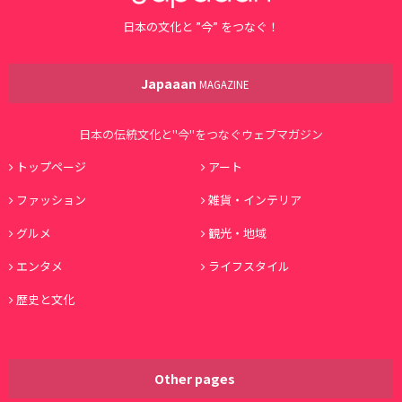
日本の文化と ”今” をつなぐ！
Japaaan
MAGAZINE
日本の伝統文化と"今"をつなぐウェブマガジン
トップページ
アート
ファッション
雑貨・インテリア
グルメ
観光・地域
エンタメ
ライフスタイル
歴史と文化
Other pages