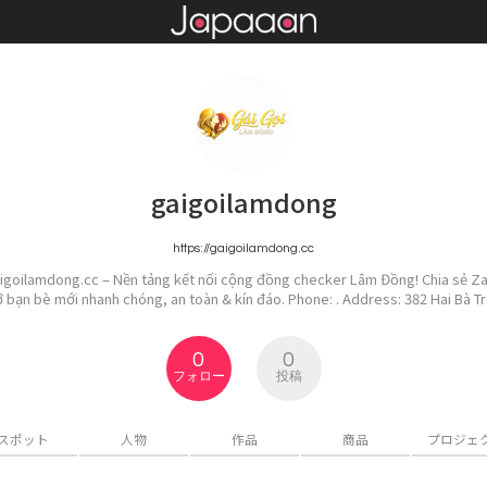
gaigoilamdong
https://gaigoilamdong.cc
aigoilamdong.cc – Nền tảng kết nối cộng đồng checker Lâm Đồng! Chia sẻ Zalo
ỡ bạn bè mới nhanh chóng, an toàn & kín đáo. Phone: . Address: 382 Hai Bà Tr
0
0
フォロー
投稿
スポット
人物
作品
商品
プロジェ