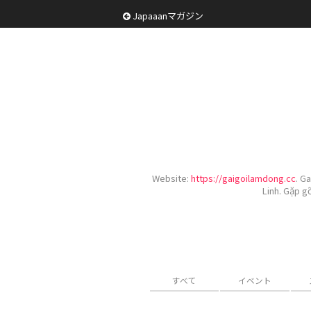
Japaaanマガジン
Website:
https://gaigoilamdong.cc
. G
Linh. Gặp g
すべて
イベント