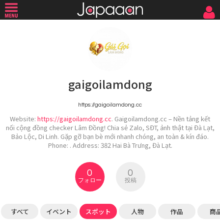
gaigoilamdong
https://gaigoilamdong.cc
Website:
https://gaigoilamdong.cc
. Gaigoilamdong.cc – Nền tảng kết
nối cộng đồng checker Lâm Đồng! Chia sẻ Zalo, SĐT, ảnh thật tại Đà Lạt,
Bảo Lộc, Di Linh. Gặp gỡ bạn bè mới nhanh chóng, an toàn & kín đáo.
Phone: . Address: 382 Hai Bà Trưng, Đà Lạt.
0
0
フォロー
投稿
すべて
イベント
スポット
人物
作品
商