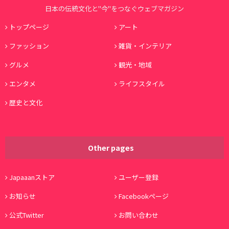
日本の伝統文化と"今"をつなぐウェブマガジン
トップページ
アート
ファッション
雑貨・インテリア
グルメ
観光・地域
エンタメ
ライフスタイル
歴史と文化
Other pages
Japaaanストア
ユーザー登録
お知らせ
Facebookページ
公式Twitter
お問い合わせ