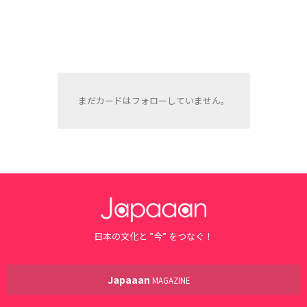
まだカードはフォローしていません。
日本の文化と ”今” をつなぐ！
Japaaan
MAGAZINE