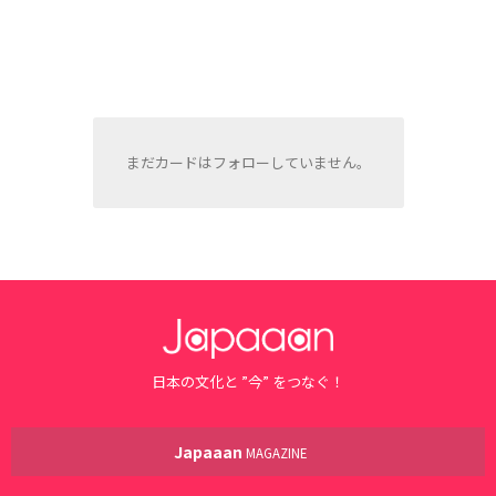
まだカードはフォローしていません。
日本の文化と ”今” をつなぐ！
Japaaan
MAGAZINE