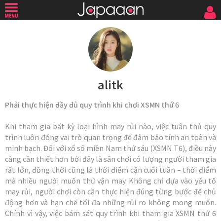
alitk
Phải thực hiện đầy đủ quy trình khi chơi XSMN thứ 6
Khi tham gia bất kỳ loại hình may rủi nào, việc tuân thủ quy
trình luôn đóng vai trò quan trọng để đảm bảo tính an toàn và
minh bạch. Đối với xổ số miền Nam thứ sáu (XSMN T6), điều này
càng cần thiết hơn bởi đây là sân chơi có lượng người tham gia
rất lớn, đồng thời cũng là thời điểm cận cuối tuần – thời điểm
mà nhiều người muốn thử vận may. Không chỉ dựa vào yếu tố
may rủi, người chơi còn cần thực hiện đúng từng bước để chủ
động hơn và hạn chế tối đa những rủi ro không mong muốn.
Chính vì vậy, việc bám sát quy trình khi tham gia XSMN thứ 6