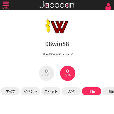
98win88
https://98win88.com.co/
0
0
フォロー
投稿
すべて
イベント
スポット
人物
作品
商