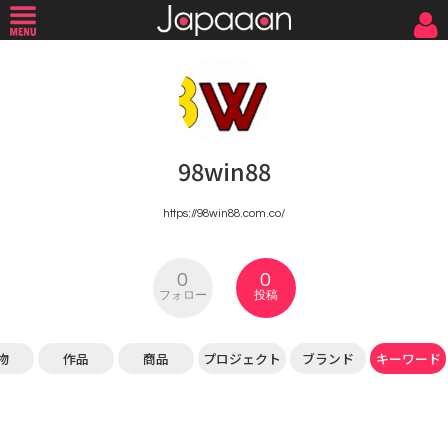
98win88
https://98win88.com.co/
0
0
フォロー
投稿
物
作品
商品
プロジェクト
ブランド
キーワード