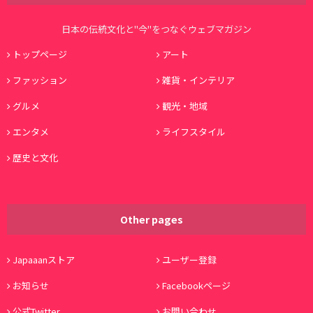
日本の伝統文化と"今"をつなぐウェブマガジン
トップページ
アート
ファッション
雑貨・インテリア
グルメ
観光・地域
エンタメ
ライフスタイル
歴史と文化
Other pages
Japaaanストア
ユーザー登録
お知らせ
Facebookページ
公式Twitter
お問い合わせ