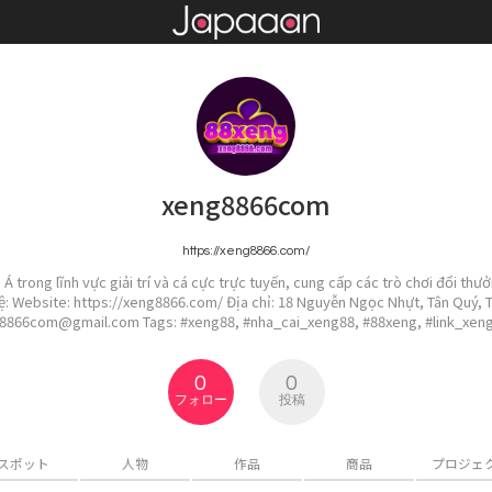
xeng8866com
https://xeng8866.com/
 Á trong lĩnh vực giải trí và cá cực trực tuyến, cung cấp các trò chơi đổi thư
n hệ: Website: https://xeng8866.com/ Địa chỉ: 18 Nguyễn Ngọc Nhựt, Tân Quý, T
g8866com@gmail.com Tags: #xeng88, #nha_cai_xeng88, #88xeng, #link_xen
0
0
フォロー
投稿
スポット
人物
作品
商品
プロジェ