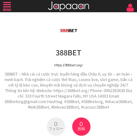
388BET
https://388bet.org/
388BET – Nhà cái cá cược trực tuyến hàng đầu Châu Á, uy tín – an toàn –
minh bạch. Trải nghiệm cá cược thể thao, casino live, slot game, bắn cá
với tỷ lệ kèo cao, khuyến mãi khủng và dịch vụ chuyên nghiệp 24/7.
Thông tin liên hệ: Website: https://388bet.org/ Phone: 0962383838 Địa
chỉ: 310 Fourth Street Niagara Falls, NY USA 14303 Email:
388betorg@gmail.com Hashtag: #388bet, #388betorg, #nhacai388bet,
#link388bet, #linkvao388bet, #cacuoc388bet
0
0
フォロー
投稿