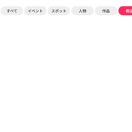
すべて
イベント
スポット
人物
作品
商