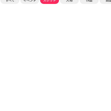
すべて
イベント
スポット
人物
作品
商