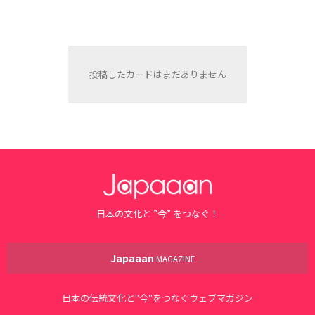
投稿したカードはまだありません
日本の文化と ”今” をつなぐ！
Japaaan
MAGAZINE
日本の伝統文化と"今"をつなぐウェブマガジン