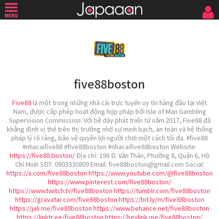
five88boston
Five88
là một trong những nhà cái trực tuyến uy tín hàng đầu tại Việt
Nam, được cấp phép hoạt động hợp pháp bởi Isle of Man Gambling
Supervision Commission. Với bề dày phát triển từ năm 2017, Five88 đã
khẳng định vị thế trên thị trường nhờ sự minh bạch, an toàn và hệ thống
pháp lý rõ ràng, bảo vệ quyền lợi người chơi một cách tối đa. #five88
#nhacaifive88 #five88boston #nhacaifive88boston Website:
https://five88.boston/
Địa chỉ: 198 Đ. Văn Thân, Phường 8, Quận 6, Hồ
Chí Minh SĐT: 0903330809 Email: five88boston@gmail.com Social:
https://x.com/five88boston
https://www.youtube.com/@five88boston
https://www.pinterest.com/five88boston/
https://www.twitch.tv/five88boston
https://tumblr.com/five88boston
https://gravatar.com/five88boston
https://bit.ly/m/five88boston
https://jali.me/five88boston
https://www.behance.net/five88boston
https://linktr.ee/five88boston
https://heylink.me/five88boston/