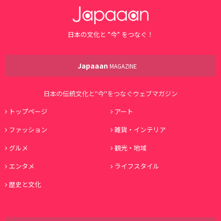
日本の文化と ”今” をつなぐ！
Japaaan
MAGAZINE
日本の伝統文化と"今"をつなぐウェブマガジン
トップページ
アート
ファッション
雑貨・インテリア
グルメ
観光・地域
エンタメ
ライフスタイル
歴史と文化