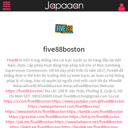
five88boston
Five88
là một trong những nhà cái trực tuyến uy tín hàng đầu tại Việt
Nam, được cấp phép hoạt động hợp pháp bởi Isle of Man Gambling
Supervision Commission. Với bề dày phát triển từ năm 2017, Five88 đã
khẳng định vị thế trên thị trường nhờ sự minh bạch, an toàn và hệ thống
pháp lý rõ ràng, bảo vệ quyền lợi người chơi một cách tối đa. #five88
#nhacaifive88 #five88boston #nhacaifive88boston Website:
https://five88.boston/
Địa chỉ: 198 Đ. Văn Thân, Phường 8, Quận 6, Hồ
Chí Minh SĐT: 0903330809 Email: five88boston@gmail.com Social:
https://x.com/five88boston
https://www.youtube.com/@five88boston
https://www.pinterest.com/five88boston/
https://www.twitch.tv/five88boston
https://tumblr.com/five88boston
https://gravatar.com/five88boston
https://bit.ly/m/five88boston
https://jali.me/five88boston
https://www.behance.net/five88boston
https://linktr.ee/five88boston
https://heylink.me/five88boston/