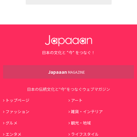
日本の文化と ”今” をつなぐ！
Japaaan
MAGAZINE
日本の伝統文化と"今"をつなぐウェブマガジン
トップページ
アート
ファッション
雑貨・インテリア
グルメ
観光・地域
エンタメ
ライフスタイル