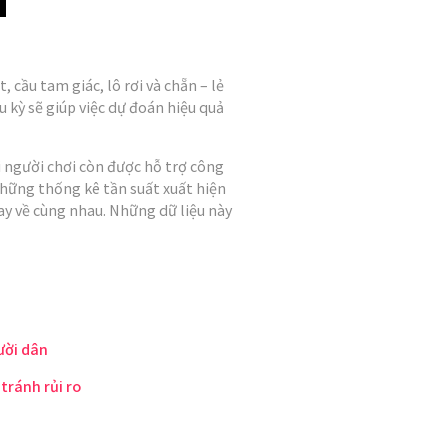
cầu tam giác, lô rơi và chẵn – lẻ
u kỳ sẽ giúp việc dự đoán hiệu quả
người chơi còn được hỗ trợ công
những thống kê tần suất xuất hiện
ay về cùng nhau. Những dữ liệu này
ười dân
tránh rủi ro