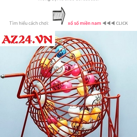
Tìm hiểu cách chơi:
xổ số miền nam
◀◀◀ CLICK