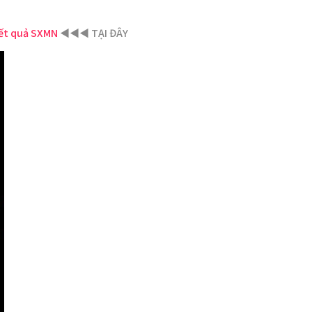
Kết quả SXMN
◀◀◀ TẠI ĐÂY