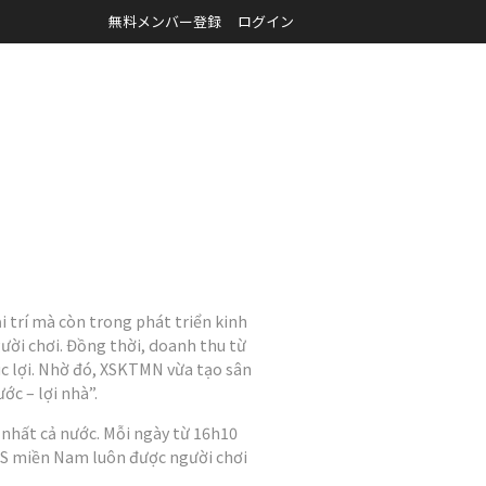
無料メンバー登録
ログイン
i trí mà còn trong phát triển kinh
ười chơi. Đồng thời, doanh thu từ
úc lợi. Nhờ đó, XSKTMN vừa tạo sân
c – lợi nhà”.
u nhất cả nước. Mỗi ngày từ 16h10
 XS miền Nam luôn được người chơi