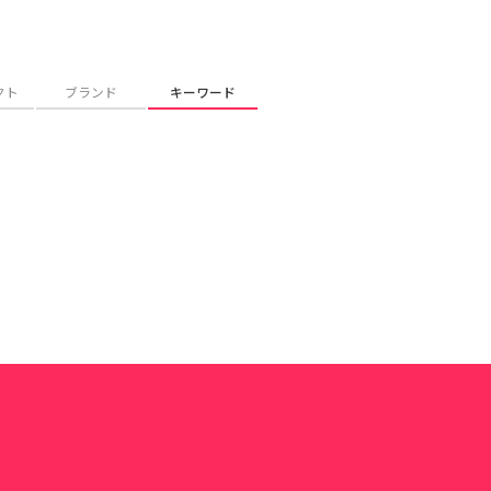
クト
ブランド
キーワード