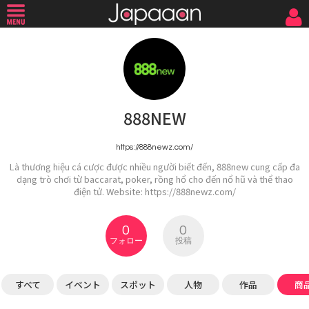
888NEW
https://888newz.com/
Là thương hiệu cá cược được nhiều người biết đến, 888new cung cấp đa
dạng trò chơi từ baccarat, poker, rồng hổ cho đến nổ hũ và thể thao
điện tử. Website: https://888newz.com/
0
0
フォロー
投稿
すべて
イベント
スポット
人物
作品
商