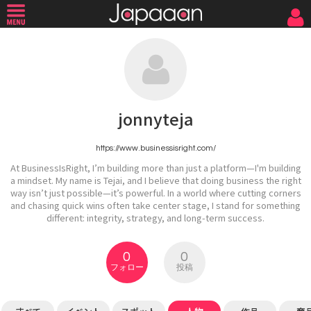
jonnyteja
https://www.businessisright.com/
At BusinessIsRight, I’m building more than just a platform—I'm building
a mindset. My name is Tejai, and I believe that doing business the right
way isn’t just possible—it’s powerful. In a world where cutting corners
and chasing quick wins often take center stage, I stand for something
different: integrity, strategy, and long-term success.
0
0
フォロー
投稿