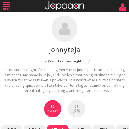
jonnyteja
https://www.businessisright.com/
At BusinessIsRight, I’m building more than just a platform—I'm building
a mindset. My name is Tejai, and I believe that doing business the right
way isn’t just possible—it’s powerful. In a world where cutting corners
and chasing quick wins often take center stage, I stand for something
different: integrity, strategy, and long-term success.
0
0
フォロー
投稿