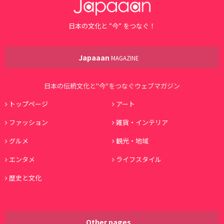
日本の文化と ”今” をつなぐ！
Japaaan
MAGAZINE
日本の伝統文化と"今"をつなぐウェブマガジン
トップページ
アート
ファッション
雑貨・インテリア
グルメ
観光・地域
エンタメ
ライフスタイル
歴史と文化
Other pages