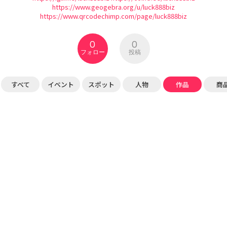
https://www.geogebra.org/u/luck888biz
https://www.qrcodechimp.com/page/luck888biz
0
0
フォロー
投稿
すべて
イベント
スポット
人物
作品
商