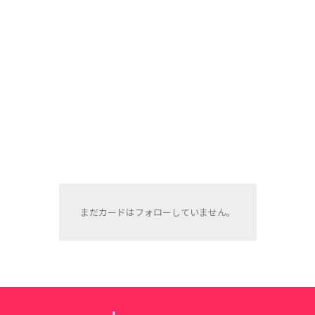
まだカードはフォローしていません。