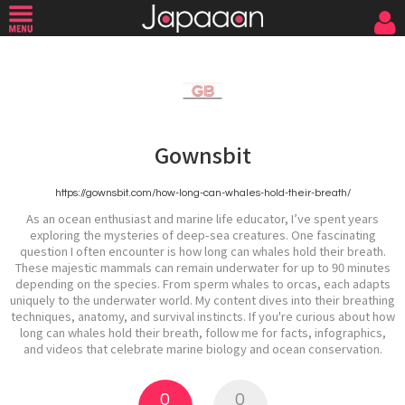
Gownsbit
https://gownsbit.com/how-long-can-whales-hold-their-breath/
As an ocean enthusiast and marine life educator, I’ve spent years
exploring the mysteries of deep-sea creatures. One fascinating
question I often encounter is how long can whales hold their breath.
These majestic mammals can remain underwater for up to 90 minutes
depending on the species. From sperm whales to orcas, each adapts
uniquely to the underwater world. My content dives into their breathing
techniques, anatomy, and survival instincts. If you're curious about how
long can whales hold their breath, follow me for facts, infographics,
and videos that celebrate marine biology and ocean conservation.
0
0