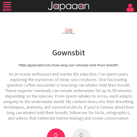
Gownsbit
https://gownsbit.com/how-long-can-whales-hold-their-breath/
As an ocean enthusiast and marine life educator, I’ve spent years
exploring the mysteries of deep-sea creatures. One fascinating
question I often encounter is how long can whales hold their breath.
These majestic mammals can remain underwater for up to 90 minutes
depending on the species. From sperm whales to orcas, each adapts
uniquely to the underwater world. My content dives into their breathing
techniques, anatomy, and survival instincts. If you're curious about how
long can whales hold their breath, follow me for facts, infographics,
and videos that celebrate marine biology and ocean conservation.
0
0