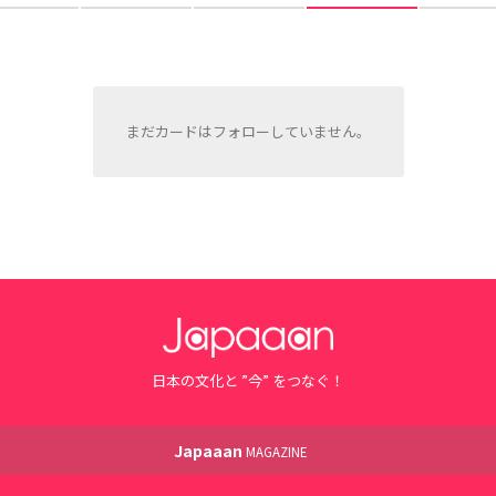
まだカードはフォローしていません。
日本の文化と ”今” をつなぐ！
Japaaan
MAGAZINE