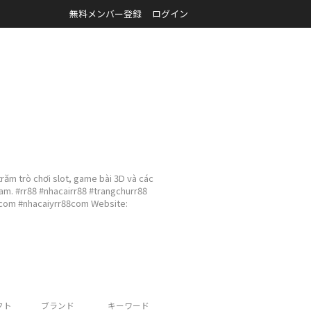
無料メンバー登録
ログイン
trăm trò chơi slot, game bài 3D và các
Nam. #rr88 #nhacairr88 #trangchurr88
8com #nhacaiyrr88com Website:
クト
ブランド
キーワード