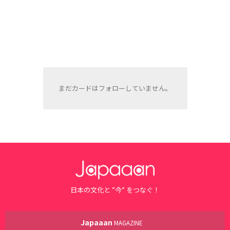
まだカードはフォローしていません。
日本の文化と ”今” をつなぐ！
Japaaan
MAGAZINE