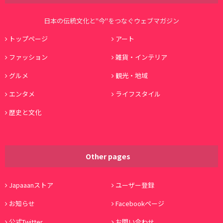
日本の伝統文化と"今"をつなぐウェブマガジン
トップページ
アート
ファッション
雑貨・インテリア
グルメ
観光・地域
エンタメ
ライフスタイル
歴史と文化
Other pages
Japaaanストア
ユーザー登録
お知らせ
Facebookページ
公式Twitter
お問い合わせ