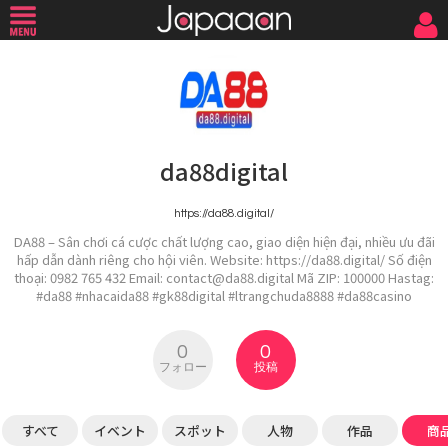
da88digital
https://da88.digital/
DA88 – Sân chơi cá cược chất lượng cao, giao diện hiện đại, nhiều ưu đãi
hấp dẫn dành riêng cho hội viên. Website: https://da88.digital/ Số điện
thoại: 0982 765 432 Email: contact@da88.digital Mã ZIP: 100000 Hastag:
#da88 #nhacaida88 #gk88digital #ltrangchuda8888 #da88casino
0
0
フォロー
投稿
すべて
イベント
スポット
人物
作品
商