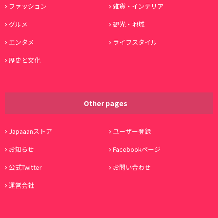
ファッション
雑貨・インテリア
グルメ
観光・地域
エンタメ
ライフスタイル
歴史と文化
Other pages
Japaaanストア
ユーザー登録
お知らせ
Facebookページ
公式Twitter
お問い合わせ
運営会社