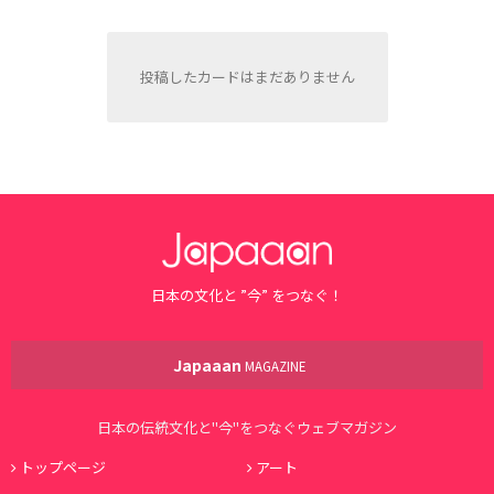
投稿したカードはまだありません
日本の文化と ”今” をつなぐ！
Japaaan
MAGAZINE
日本の伝統文化と"今"をつなぐウェブマガジン
トップページ
アート