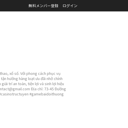
無料メンバー登録
ログイン
 thao, xổ số. Với phong cách phục vụ
 tận hưởng hàng loạt ưu đãi nhờ chính
i trí an toàn, tiện lợi và sinh lợi hiệu
.contact@gmail.com Địa chỉ: 73-45 Đường
o #casinotructuyen #gamebaidoithuong