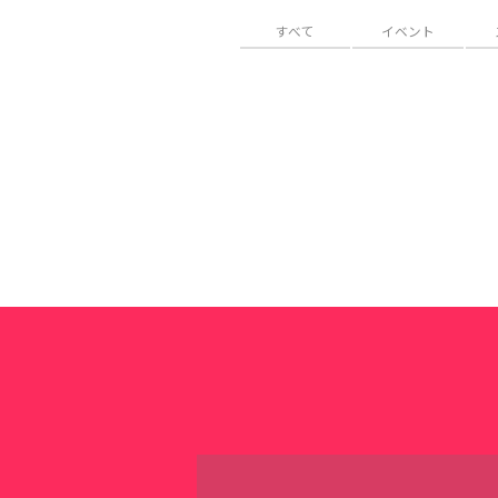
すべて
イベント