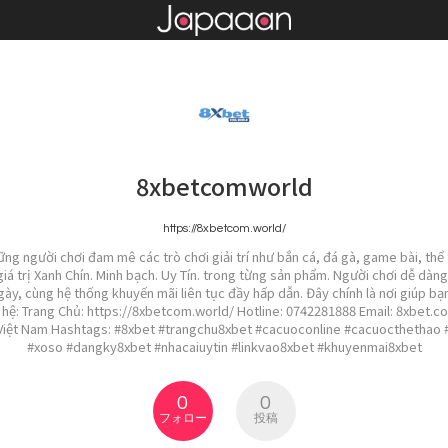
8xbetcomworld
https://8xbetcom.world/
ng người chơi đam mê các trò chơi giải trí như bắn cá, đá gà, game bài, thể
iá trị Xanh Chín. Minh bạch. Uy Tín. trong từng sản phẩm. Người chơi dễ dàng
, cùng hệ thống khuyến mãi liên tục đầy hấp dẫn. Đây chính là nơi giúp bạn giả
ên hệ: Trang Chủ: https://8xbetcom.world/ Hotline: 0742281888 Email: 8xbet
, Việt Nam Hashtags: #8xbet #trangchu8xbet #cacuoconline #cacuocthetha
#xoso #dangky8xbet #nhacaiuytin #linkvao8xbet #khuyenmai8xbet
0
0
フォロー
投稿