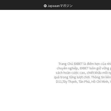
Japaaanマガジン
Trang Chủ 8XBET là điểm hẹn của nhữ
chuyên nghiệp, 8XBET luôn giữ vững g
sách hoàn cược cao, chiết khấu mỗi ngày
quả trong từng lượt chơi. Thông tin li
D11,Tây Thạnh, Tân Phú, Hồ Chí Minh