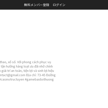
無料メンバー登録
ログイン
 thao, xổ số. Với phong cách phục vụ
 tận hưởng hàng loạt ưu đãi nhờ chính
i trí an toàn, tiện lợi và sinh lợi hiệu
.contact@gmail.com Địa chỉ: 73-45 Đường
o #casinotructuyen #gamebaidoithuong