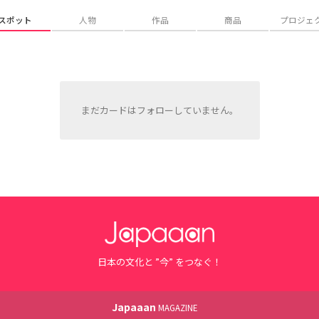
スポット
人物
作品
商品
プロジェ
まだカードはフォローしていません。
日本の文化と ”今” をつなぐ！
Japaaan
MAGAZINE