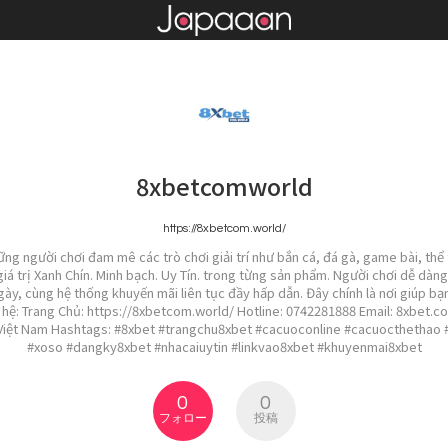
8xbetcomworld
https://8xbetcom.world/
ng người chơi đam mê các trò chơi giải trí như bắn cá, đá gà, game bài, thể
iá trị Xanh Chín. Minh bạch. Uy Tín. trong từng sản phẩm. Người chơi dễ dàng
, cùng hệ thống khuyến mãi liên tục đầy hấp dẫn. Đây chính là nơi giúp bạn giả
ên hệ: Trang Chủ: https://8xbetcom.world/ Hotline: 0742281888 Email: 8xbet
, Việt Nam Hashtags: #8xbet #trangchu8xbet #cacuoconline #cacuocthetha
#xoso #dangky8xbet #nhacaiuytin #linkvao8xbet #khuyenmai8xbet
0
0
フォロー
投稿