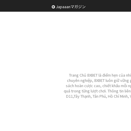
Japaaanマガジン
Trang Chủ 8XBET là điểm hẹn của nhữ
chuyên nghiệp, 8XBET luôn giữ vững g
sách hoàn cược cao, chiết khấu mỗi ngày
quả trong từng lượt chơi. Thông tin li
D11,Tây Thạnh, Tân Phú, Hồ Chí Minh