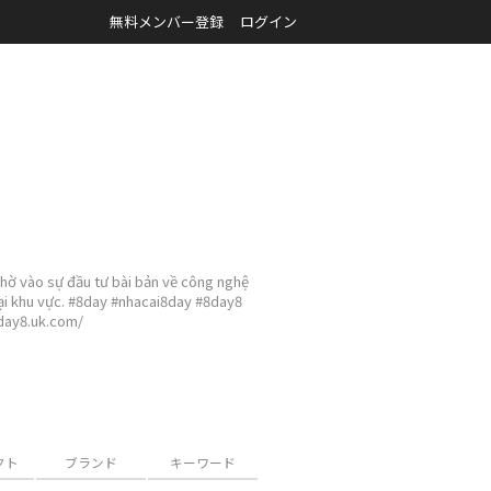
無料メンバー登録
ログイン
Nhờ vào sự đầu tư bài bản về công nghệ
tại khu vực. #8day #nhacai8day #8day8
day8.uk.com/
クト
ブランド
キーワード