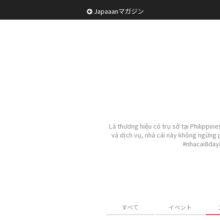
Japaaanマガジン
Là thương hiệu có trụ sở tại Philippi
và dịch vụ, nhà cái này không ngừng 
#nhacai8day
すべて
イベント