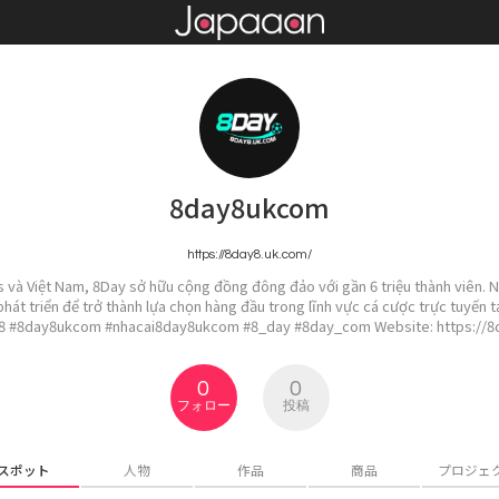
8day8ukcom
https://8day8.uk.com/
nes và Việt Nam, 8Day sở hữu cộng đồng đông đảo với gần 6 triệu thành viên. 
phát triển để trở thành lựa chọn hàng đầu trong lĩnh vực cá cược trực tuyến 
8 #8day8ukcom #nhacai8day8ukcom #8_day #8day_com Website: https://8
0
0
フォロー
投稿
スポット
人物
作品
商品
プロジェ