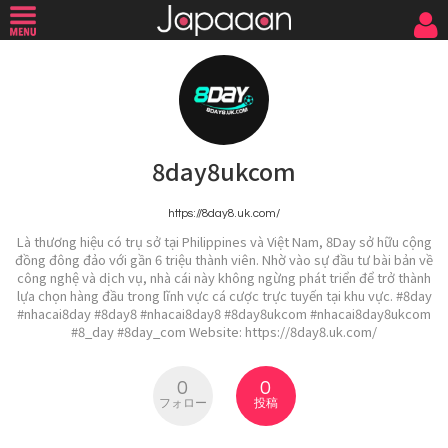
8day8ukcom
https://8day8.uk.com/
Là thương hiệu có trụ sở tại Philippines và Việt Nam, 8Day sở hữu cộng
đồng đông đảo với gần 6 triệu thành viên. Nhờ vào sự đầu tư bài bản về
công nghệ và dịch vụ, nhà cái này không ngừng phát triển để trở thành
lựa chọn hàng đầu trong lĩnh vực cá cược trực tuyến tại khu vực. #8day
#nhacai8day #8day8 #nhacai8day8 #8day8ukcom #nhacai8day8ukcom
#8_day #8day_com Website: https://8day8.uk.com/
0
0
フォロー
投稿