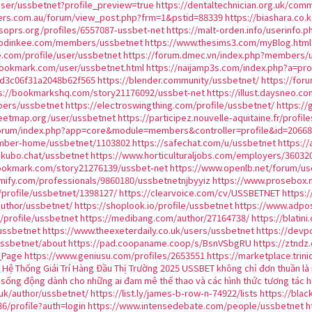
user/ussbetnet?profile_preview=true
https://dentaltechnician.org.uk/comm
ers.com.au/forum/view_post.php?frm=1&pstid=88339
https://biashara.co.
asoprs.org/profiles/6557087-ussbet-net
https://malt-orden.info/userinfo.
hodinkee.com/members/ussbetnet
https://www.thesims3.com/myBlog.htm
e.com/profile/user/ussbetnet
https://forum.dmec.vn/index.php?members/
bookmark.com/user/ussbetnet.html
https://naijamp3s.com/index.php?a=pr
ed3c06f31a2048b62f565
https://blender.community/ussbetnet/
https://for
s://bookmarkshq.com/story21176092/ussbet-net
https://illust.daysneo.co
bers/ussbetnet
https://electroswingthing.com/profile/ussbetnet/
https:/
eetmap.org/user/ussbetnet
https://participez.nouvelle-aquitaine.fr/profi
orum/index.php?app=core&module=members&controller=profile&id=20668
mber-home/ussbetnet/1103802
https://safechat.com/u/ussbetnet
https:/
l.kubo.chat/ussbetnet
https://www.horticulturaljobs.com/employers/36032
bookmark.com/story21276139/ussbet-net
https://www.openlb.net/forum/us
mify.com/professionals/9860180/ussbetnetnjbyyiz
https://www.prosebox.
/profile/ussbetnet/1398127/
https://clearvoice.com/cv/USSBETNET
https:
/author/ussbetnet/
https://shoplook.io/profile/ussbetnet
https://www.adpo
m/profile/ussbetnet
https://medibang.com/author/27164738/
https://blatin
ussbetnet
https://www.theexeterdaily.co.uk/users/ussbetnet
https://devp
ussbetnet/about
https://pad.coopaname.coop/s/BsnVSbgRU
https://ztnd
_Page
https://www.geniusu.com/profiles/2653551
https://marketplace.tri
Hệ Thống Giải Trí Hàng Đầu Thị Trường 2025 USSBET không chỉ đơn thuần là m
sống động dành cho những ai đam mê thể thao và các hình thức tương tác h
.uk/author/ussbetnet/
https://list.ly/james-b-row-n-74922/lists
https://bla
6/profile?auth=login
https://www.intensedebate.com/people/ussbetnet
h