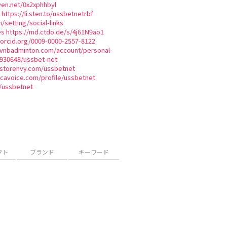
ven.net/0x2xphhbyl
https://li.sten.to/ussbetnetrbf
/setting/social-links
es
https://md.ctdo.de/s/4j61N9ao1
/orcid.org/0009-0000-2557-8122
.vnbadminton.com/account/personal-
930648/ussbet-net
.storenvy.com/ussbetnet
ricavoice.com/profile/ussbetnet
/ussbetnet
クト
ブランド
キーワード