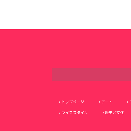
トップページ
アート
ライフスタイル
歴史と文化