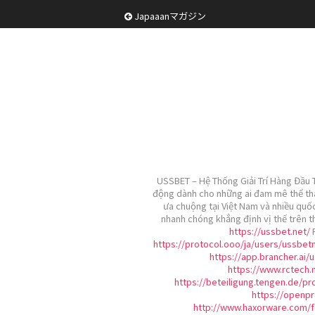
Japaaanマガジン
USSBET – Hệ Thống Giải Trí Hàng Đầu T
động dành cho những ai đam mê thể thao
ưa chuộng tại Việt Nam và nhiều quốc 
nhanh chóng khẳng định vị thế trên th
https://ussbet.net/
P
https://protocol.ooo/ja/users/ussbet
https://app.brancher.ai
https://www.rctech
https://beteiligung.tengen.de/pr
https://openpr
http://www.haxorware.com/