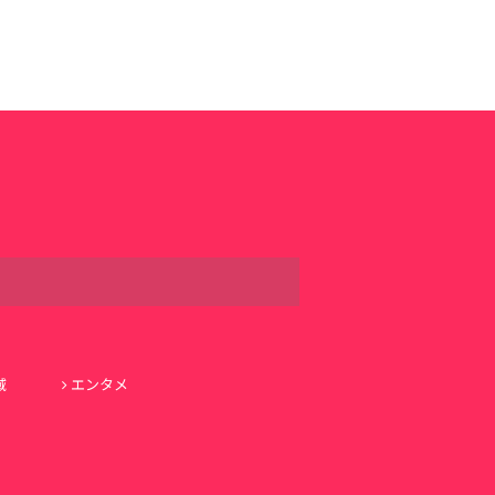
域
エンタメ