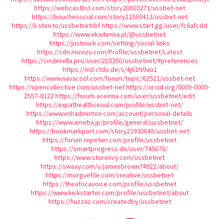
https://webcastlist.com/story20810271/ussbet-net
https://bouchesocial.com/story21593413/ussbet-net
https://li.sten.to/ussbetnetrbf
https://www.start.gg/user/fc8afcdd
https://www.ekademia.pl/@ussbetnet
https://justnock.com/setting/social-links
https://cdn.muvizu.com/Profile/ussbetnet/Latest
https://cinderella.pro/user/203350/ussbetnet/#preferences
https://md.ctdo.de/s/4j61N9ao1
https://www.navacool.com/forum/topic/62521/ussbet-net
https://opencollective.com/ussbet-net
https://orcid.org/0009-0000-
2557-8122
https://forum.aceinna.com/user/ussbetnet/edit
https://expathealthseoul.com/profile/ussbet-net/
https://www.vnbadminton.com/account/personal-details
https://www.ameba.jp/profile/general/ussbetnet/
https://bookmarkport.com/story21930648/ussbet-net
https://forum.repetier.com/profile/ussbetnet
https://smartprogress.do/user/745675/
https://www.storenvy.com/ussbetnet
https://swaay.com/u/jamesbrown74922/about/
https://morguefile.com/creative/ussbetnet
https://theafricavoice.com/profile/ussbetnet
https://www.kickstarter.com/profile/ussbetnet/about
https://huzzaz.com/createdby/ussbetnet