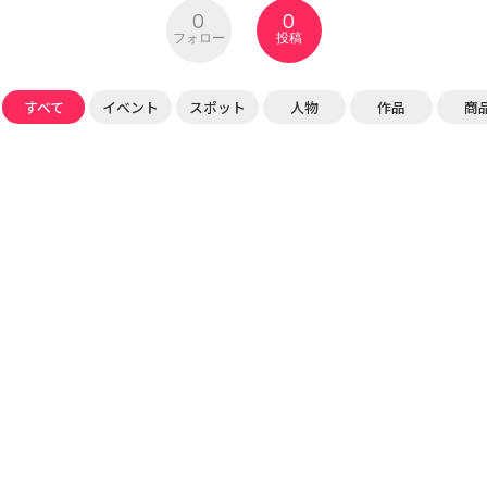
0
0
フォロー
投稿
すべて
イベント
スポット
人物
作品
商