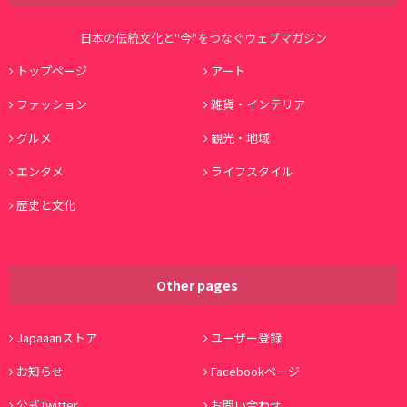
日本の伝統文化と"今"をつなぐウェブマガジン
トップページ
アート
ファッション
雑貨・インテリア
グルメ
観光・地域
エンタメ
ライフスタイル
歴史と文化
Other pages
Japaaanストア
ユーザー登録
お知らせ
Facebookページ
公式Twitter
お問い合わせ