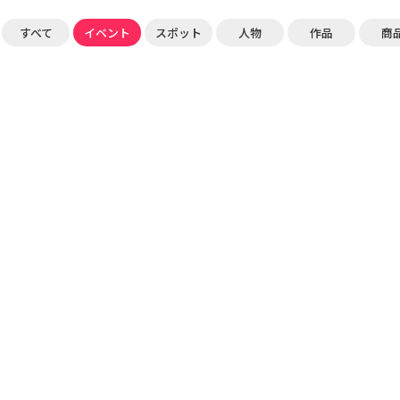
すべて
イベント
スポット
人物
作品
商