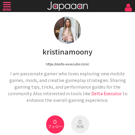
kristinamoony
https://delta-executor.click/
I am passionate gamer who loves exploring new mobile
games, mods, and creative gameplay strategies. Sharing
gaming tips, tricks, and performance guides for the
community. Also interested in tools like
Delta Executor
to
enhance the overall gaming experience.
0
0
フォロー
投稿