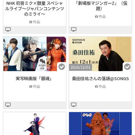
NHK 初音ミク×鼓童 スペシャ
「劇場版マジンガーZ」（仮
ルライブ～ジャパンコンテンツ
題）
のミライ～
作品
作品
2016/12/01
実写映画版「銀魂」
桑田佳祐さんの落語@SONGS
作品
作品