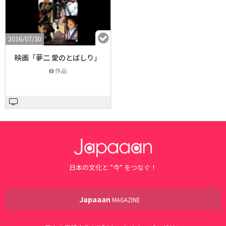
2016/07/30
映画「夢二 愛のとばしり」
作品
日本の文化と ”今” をつなぐ！
Japaaan
MAGAZINE