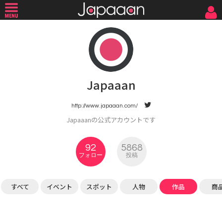
Japaaan
http://www.japaaan.com/
Japaaanの公式アカウントです
92
5868
フォロー
投稿
すべて
イベント
スポット
人物
作品
商