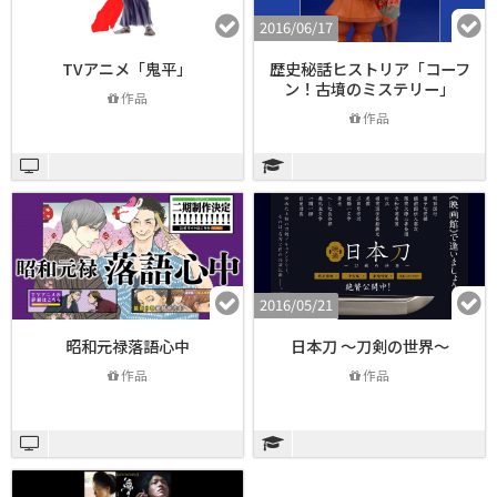
2016/06/17
TVアニメ「鬼平」
歴史秘話ヒストリア「コーフ
ン！古墳のミステリー」
作品
作品
2016/05/21
昭和元禄落語心中
日本刀 ～刀剣の世界～
作品
作品