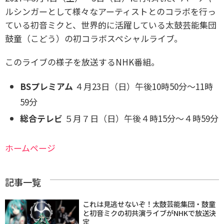
ルシンガーとして様々なアーティストとのコラボを行っ
ている初音ミクと、世界的に活躍している太鼓芸能集団
鼓童（こどう）の初コラボスペシャルライブ。
このライブの様子を放送するNHK番組。
BSプレミアム
４月23日（日）午後10時50分～11時
59分
総合テレビ
５月７日（日）午後４時15分～４時59分
ホームページ
記事一覧
これは見逃せないぞ！太鼓芸能集団・鼓童
と初音ミクの初共演ライブがNHKで放送決
定