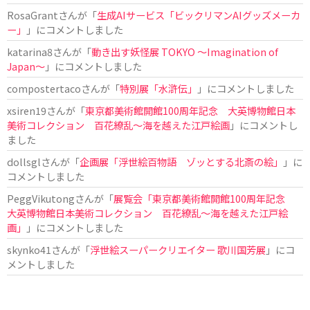
RosaGrant
さんが「
生成AIサービス「ビックリマンAIグッズメーカ
ー」
」にコメントしました
katarina8
さんが「
動き出す妖怪展 TOKYO 〜Imagination of
Japan〜
」にコメントしました
compostertaco
さんが「
特別展「水滸伝」
」にコメントしました
xsiren19
さんが「
東京都美術館開館100周年記念 大英博物館日本
美術コレクション 百花繚乱～海を越えた江戸絵画
」にコメントし
ました
dollsgl
さんが「
企画展「浮世絵百物語 ゾッとする北斎の絵」
」に
コメントしました
PeggVikutong
さんが「
展覧会「東京都美術館開館100周年記念
大英博物館日本美術コレクション 百花繚乱〜海を越えた江戸絵
画」
」にコメントしました
skynko41
さんが「
浮世絵スーパークリエイター 歌川国芳展
」にコ
メントしました