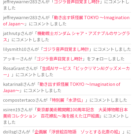
jeffreywarner283
さんが「
ゴジラ音声目覚まし時計
」にコメントし
ました
jeffreywarner283
さんが「
動き出す妖怪展 TOKYO 〜Imagination
of Japan〜
」にコメントしました
jathrutp
さんが「
機動戦士ガンダム シャア・アズナブルのサングラ
ス
」にコメントしました
lilysmith10
さんが「
ゴジラ音声目覚まし時計
」にコメントしました
アッキー
さんが「
ゴジラ音声目覚まし時計
」をフォローしました
RosaGrant
さんが「
生成AIサービス「ビックリマンAIグッズメーカ
ー」
」にコメントしました
katarina8
さんが「
動き出す妖怪展 TOKYO 〜Imagination of
Japan〜
」にコメントしました
compostertaco
さんが「
特別展「水滸伝」
」にコメントしました
xsiren19
さんが「
東京都美術館開館100周年記念 大英博物館日本
美術コレクション 百花繚乱～海を越えた江戸絵画
」にコメントし
ました
dollsgl
さんが「
企画展「浮世絵百物語 ゾッとする北斎の絵」
」に