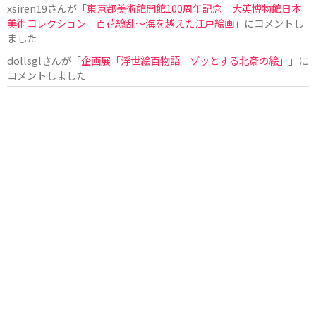
xsiren19
さんが「
東京都美術館開館100周年記念 大英博物館日本
美術コレクション 百花繚乱～海を越えた江戸絵画
」にコメントし
ました
dollsgl
さんが「
企画展「浮世絵百物語 ゾッとする北斎の絵」
」に
コメントしました