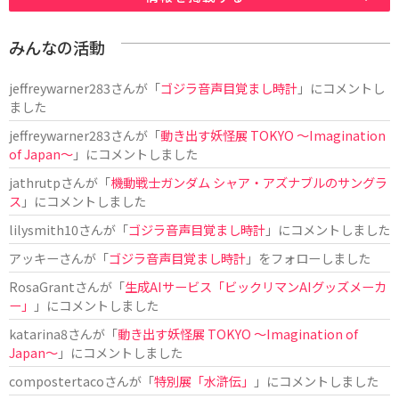
みんなの活動
jeffreywarner283
さんが「
ゴジラ音声目覚まし時計
」にコメントし
ました
jeffreywarner283
さんが「
動き出す妖怪展 TOKYO 〜Imagination
of Japan〜
」にコメントしました
jathrutp
さんが「
機動戦士ガンダム シャア・アズナブルのサングラ
ス
」にコメントしました
lilysmith10
さんが「
ゴジラ音声目覚まし時計
」にコメントしました
アッキー
さんが「
ゴジラ音声目覚まし時計
」をフォローしました
RosaGrant
さんが「
生成AIサービス「ビックリマンAIグッズメーカ
ー」
」にコメントしました
katarina8
さんが「
動き出す妖怪展 TOKYO 〜Imagination of
Japan〜
」にコメントしました
compostertaco
さんが「
特別展「水滸伝」
」にコメントしました