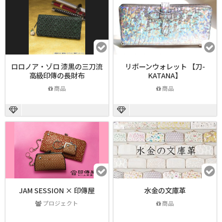
ロロノア・ゾロ 漆黒の三刀流
リボーンウォレット 【刀-
高級印傳の長財布
KATANA】
商品
商品
JAM SESSION × 印傳屋
水金の文庫革
プロジェクト
商品