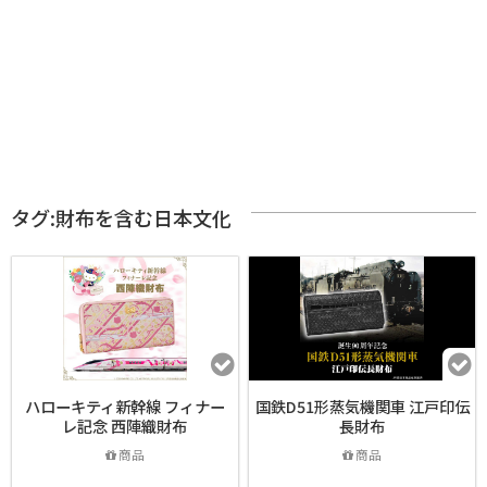
タグ:財布を含む日本文化
ハローキティ新幹線 フィナー
国鉄D51形蒸気機関車 江戸印伝
レ記念 西陣織財布
長財布
商品
商品