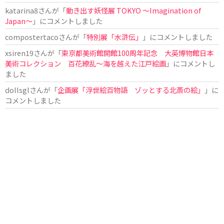
katarina8
さんが「
動き出す妖怪展 TOKYO 〜Imagination of
Japan〜
」にコメントしました
compostertaco
さんが「
特別展「水滸伝」
」にコメントしました
xsiren19
さんが「
東京都美術館開館100周年記念 大英博物館日本
美術コレクション 百花繚乱～海を越えた江戸絵画
」にコメントし
ました
dollsgl
さんが「
企画展「浮世絵百物語 ゾッとする北斎の絵」
」に
コメントしました