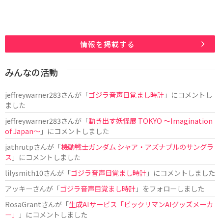
情報を掲載する
みんなの活動
jeffreywarner283
さんが「
ゴジラ音声目覚まし時計
」にコメントし
ました
jeffreywarner283
さんが「
動き出す妖怪展 TOKYO 〜Imagination
of Japan〜
」にコメントしました
jathrutp
さんが「
機動戦士ガンダム シャア・アズナブルのサングラ
ス
」にコメントしました
lilysmith10
さんが「
ゴジラ音声目覚まし時計
」にコメントしました
アッキー
さんが「
ゴジラ音声目覚まし時計
」をフォローしました
RosaGrant
さんが「
生成AIサービス「ビックリマンAIグッズメーカ
ー」
」にコメントしました