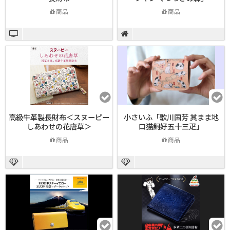
商品
商品
高級牛革製長財布＜スヌーピー
小さいふ「歌川国芳 其まま地
しあわせの花唐草＞
口猫飼好五十三疋」
商品
商品