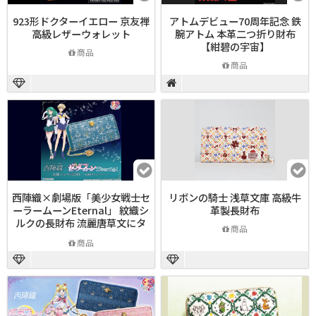
923形ドクターイエロー 京友禅
アトムデビュー70周年記念 鉄
高級レザーウォレット
腕アトム 本革二つ折り財布
【紺碧の宇宙】
商品
商品
西陣織×劇場版「美少女戦士セ
リボンの騎士 浅草文庫 高級牛
ーラームーンEternal」 紋織シ
革製長財布
ルクの長財布 流麗唐草文にタ
商品
リスマン
商品