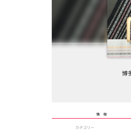
博
情 報
カテゴリー