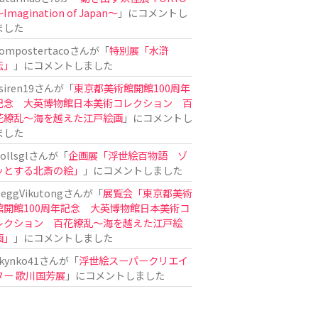
Imagination of Japan〜
」にコメントし
ました
ompostertaco
さんが「
特別展「水滸
伝」
」にコメントしました
siren19
さんが「
東京都美術館開館100周年
記念 大英博物館日本美術コレクション 百
花繚乱～海を越えた江戸絵画
」にコメントし
ました
ollsgl
さんが「
企画展「浮世絵百物語 ゾ
ッとする北斎の絵」
」にコメントしました
eggVikutong
さんが「
展覧会「東京都美術
館開館100周年記念 大英博物館日本美術コ
レクション 百花繚乱〜海を越えた江戸絵
画」
」にコメントしました
kynko41
さんが「
浮世絵スーパークリエイ
ター 歌川国芳展
」にコメントしました