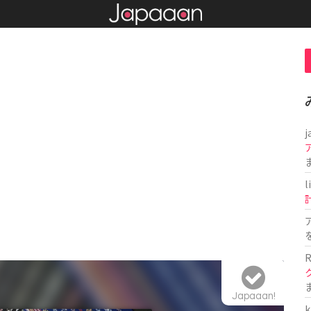
j
l
R
Japaaan!
k