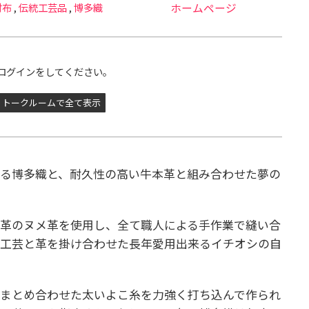
財布
,
伝統工芸品
,
博多織
ホームページ
ログインをしてください。
トークルームで全て表示
れる博多織と、耐久性の高い牛本革と組み合わせた夢の
本革のヌメ革を使用し、全て職人による手作業で縫い合
統工芸と革を掛け合わせた長年愛用出来るイチオシの自
本まとめ合わせた太いよこ糸を力強く打ち込んで作られ