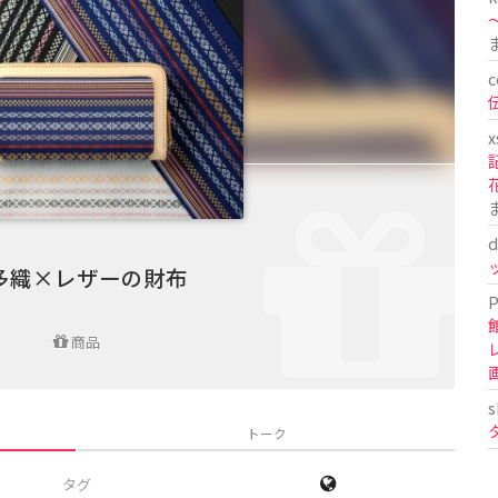
〜
c
x
d
多織×レザーの財布
P
商品
s
トーク
タグ