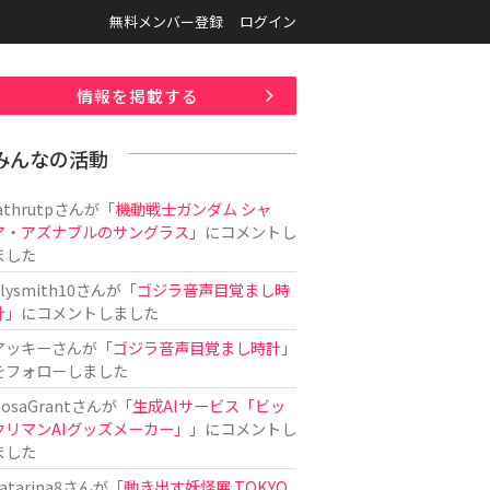
無料メンバー登録
ログイン
情報を掲載する
みんなの活動
athrutp
さんが「
機動戦士ガンダム シャ
ア・アズナブルのサングラス
」にコメントし
ました
ilysmith10
さんが「
ゴジラ音声目覚まし時
計
」にコメントしました
アッキー
さんが「
ゴジラ音声目覚まし時計
」
をフォローしました
osaGrant
さんが「
生成AIサービス「ビッ
クリマンAIグッズメーカー」
」にコメントし
ました
atarina8
さんが「
動き出す妖怪展 TOKYO