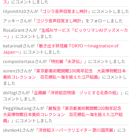
ス
」にコメントしました
lilysmith10
さんが「
ゴジラ音声目覚まし時計
」にコメントしました
アッキー
さんが「
ゴジラ音声目覚まし時計
」をフォローしました
RosaGrant
さんが「
生成AIサービス「ビックリマンAIグッズメーカ
ー」
」にコメントしました
katarina8
さんが「
動き出す妖怪展 TOKYO 〜Imagination of
Japan〜
」にコメントしました
compostertaco
さんが「
特別展「水滸伝」
」にコメントしました
xsiren19
さんが「
東京都美術館開館100周年記念 大英博物館日本
美術コレクション 百花繚乱～海を越えた江戸絵画
」にコメントし
ました
dollsgl
さんが「
企画展「浮世絵百物語 ゾッとする北斎の絵」
」に
コメントしました
PeggVikutong
さんが「
展覧会「東京都美術館開館100周年記念
大英博物館日本美術コレクション 百花繚乱〜海を越えた江戸絵
画」
」にコメントしました
skynko41
さんが「
浮世絵スーパークリエイター 歌川国芳展
」にコ