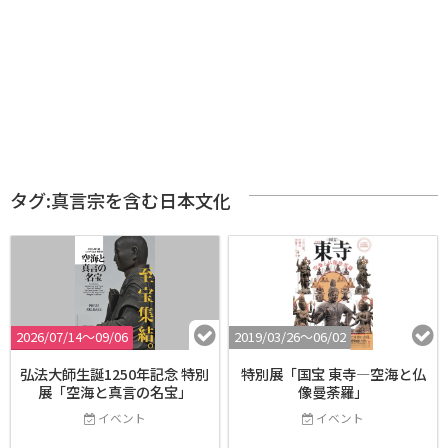
タグ:真言宗を含む日本文化
2026/07/14〜09/06
2019/03/26〜06/02
弘法大師生誕1250年記念 特別
特別展「国宝 東寺―空海と仏
展「空海と真言の名宝」
像曼荼羅」
イベント
イベント