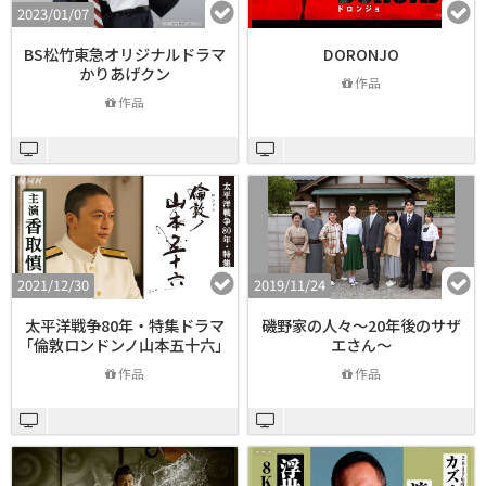
2023/01/07
BS松竹東急オリジナルドラマ
DORONJO
かりあげクン
作品
作品
2021/12/30
2019/11/24
太平洋戦争80年・特集ドラマ
磯野家の人々～20年後のサザ
「倫敦ロンドンノ山本五十六」
エさん～
作品
作品