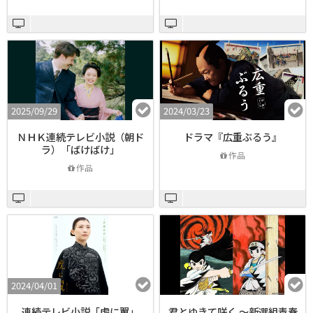
2025/09/29
2024/03/23
ＮＨＫ連続テレビ小説（朝ド
ドラマ『広重ぶるう』
ラ）「ばけばけ」
作品
作品
2024/04/01
連続テレビ小説「虎に翼」
君とゆきて咲く ～新選組青春