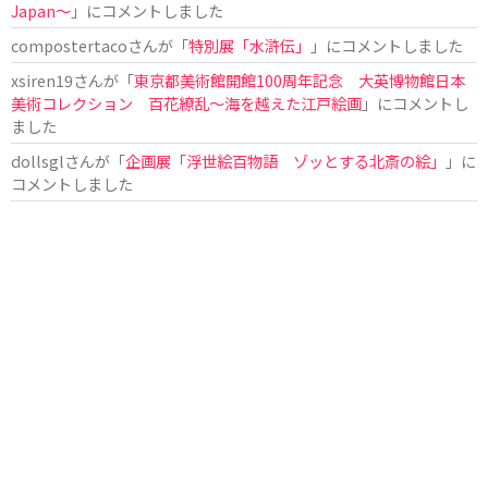
Japan〜
」にコメントしました
compostertaco
さんが「
特別展「水滸伝」
」にコメントしました
xsiren19
さんが「
東京都美術館開館100周年記念 大英博物館日本
美術コレクション 百花繚乱～海を越えた江戸絵画
」にコメントし
ました
dollsgl
さんが「
企画展「浮世絵百物語 ゾッとする北斎の絵」
」に
コメントしました