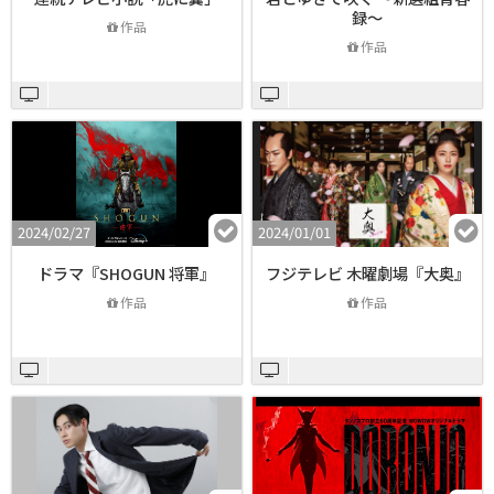
録～
作品
作品
2024/02/27
2024/01/01
ドラマ『SHOGUN 将軍』
フジテレビ 木曜劇場『大奥』
作品
作品