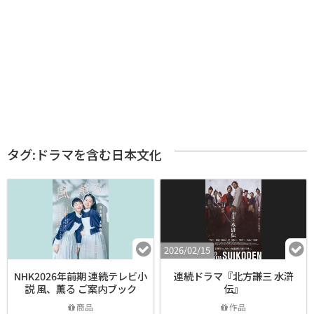
タグ:ドラマを含む日本文化
2026/02/15
NHK2026年前期 連続テレビ小
連続ドラマ『北方謙三 水滸
説 風、薫る ご案内ブック
伝』
商品
作品