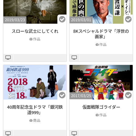
2019/03/23
2019/03/01
スローな武士にしてくれ
8Kスペシャルドラマ「浮世の
画家」
作品
作品
2017/03/25
40周年記念生ドラマ「銀河鉄
仮面戦隊ゴライダー
道999」
作品
商品