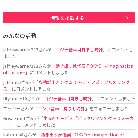
情報を掲載する
みんなの活動
jeffreywarner283
さんが「
ゴジラ音声目覚まし時計
」にコメントし
ました
jeffreywarner283
さんが「
動き出す妖怪展 TOKYO 〜Imagination
of Japan〜
」にコメントしました
jathrutp
さんが「
機動戦士ガンダム シャア・アズナブルのサングラ
ス
」にコメントしました
lilysmith10
さんが「
ゴジラ音声目覚まし時計
」にコメントしました
アッキー
さんが「
ゴジラ音声目覚まし時計
」をフォローしました
RosaGrant
さんが「
生成AIサービス「ビックリマンAIグッズメーカ
ー」
」にコメントしました
katarina8
さんが「
動き出す妖怪展 TOKYO 〜Imagination of