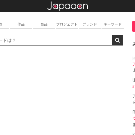
物
作品
商品
プロジェクト
ブランド
キーワード
j
l
R
k