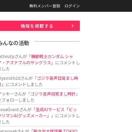
無料メンバー登録
ログイン
情報を掲載する
みんなの活動
athrutp
さんが「
機動戦士ガンダム シャ
ア・アズナブルのサングラス
」にコメントし
ました
ilysmith10
さんが「
ゴジラ音声目覚まし時
計
」にコメントしました
アッキー
さんが「
ゴジラ音声目覚まし時計
」
をフォローしました
osaGrant
さんが「
生成AIサービス「ビッ
クリマンAIグッズメーカー」
」にコメントし
ました
atarina8
さんが「
動き出す妖怪展 TOKYO