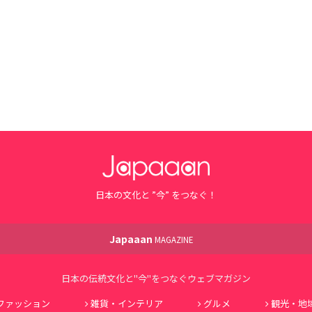
日本の文化と ”今” をつなぐ！
Japaaan
MAGAZINE
日本の伝統文化と"今"をつなぐウェブマガジン
ファッション
雑貨・インテリア
グルメ
観光・地