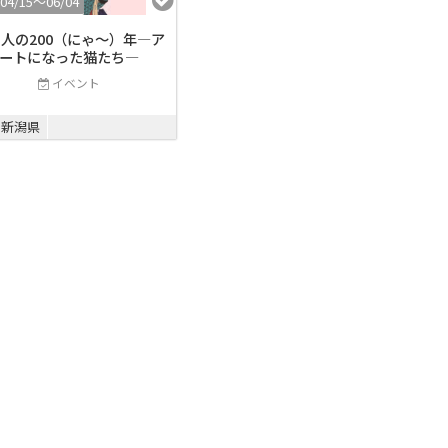
/04/15〜06/04
人の200（にゃ～）年―ア
ートになった猫たち―
イベント
新潟県