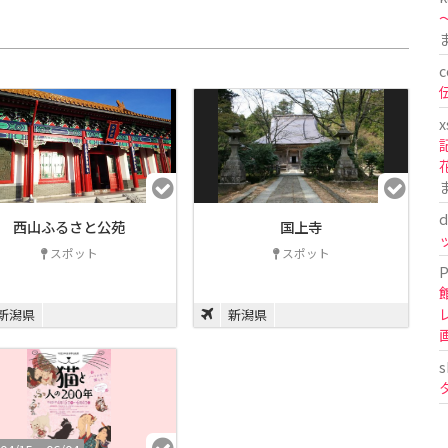
〜
c
x
d
西山ふるさと公苑
国上寺
スポット
スポット
P
新潟県
新潟県
s