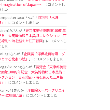
Imagination of Japan〜
」にコメントし
ました
ompostertaco
さんが「
特別展「水滸
伝」
」にコメントしました
siren19
さんが「
東京都美術館開館100周年
記念 大英博物館日本美術コレクション 百
花繚乱～海を越えた江戸絵画
」にコメントし
ました
ollsgl
さんが「
企画展「浮世絵百物語 ゾ
ッとする北斎の絵」
」にコメントしました
eggVikutong
さんが「
展覧会「東京都美術
館開館100周年記念 大英博物館日本美術コ
レクション 百花繚乱〜海を越えた江戸絵
画」
」にコメントしました
kynko41
さんが「
浮世絵スーパークリエイ
ター 歌川国芳展
」にコメントしました