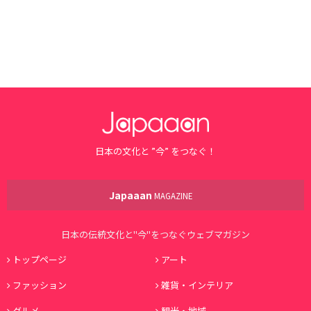
日本の文化と ”今” をつなぐ！
Japaaan
MAGAZINE
日本の伝統文化と"今"をつなぐウェブマガジン
トップページ
アート
ファッション
雑貨・インテリア
グルメ
観光・地域