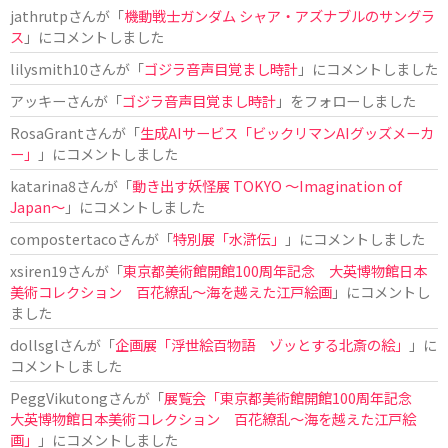
jathrutp
さんが「
機動戦士ガンダム シャア・アズナブルのサングラ
ス
」にコメントしました
lilysmith10
さんが「
ゴジラ音声目覚まし時計
」にコメントしました
アッキー
さんが「
ゴジラ音声目覚まし時計
」をフォローしました
RosaGrant
さんが「
生成AIサービス「ビックリマンAIグッズメーカ
ー」
」にコメントしました
katarina8
さんが「
動き出す妖怪展 TOKYO 〜Imagination of
Japan〜
」にコメントしました
compostertaco
さんが「
特別展「水滸伝」
」にコメントしました
xsiren19
さんが「
東京都美術館開館100周年記念 大英博物館日本
美術コレクション 百花繚乱～海を越えた江戸絵画
」にコメントし
ました
dollsgl
さんが「
企画展「浮世絵百物語 ゾッとする北斎の絵」
」に
コメントしました
PeggVikutong
さんが「
展覧会「東京都美術館開館100周年記念
大英博物館日本美術コレクション 百花繚乱〜海を越えた江戸絵
画」
」にコメントしました