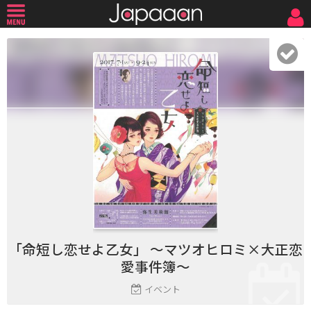
「命短し恋せよ乙女」 ～マツオヒロミ×大正恋
愛事件簿～
イベント