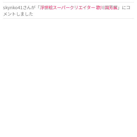
skynko41
さんが「
浮世絵スーパークリエイター 歌川国芳展
」にコ
メントしました