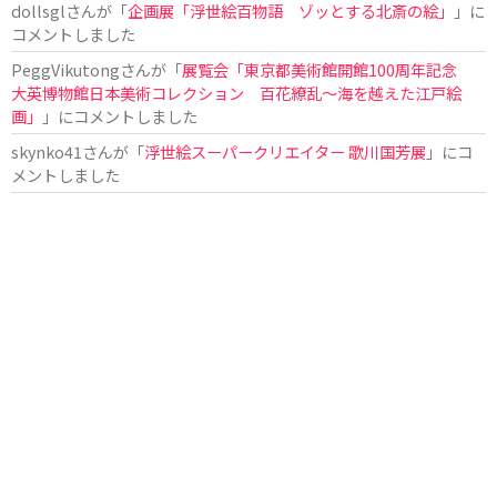
dollsgl
さんが「
企画展「浮世絵百物語 ゾッとする北斎の絵」
」に
コメントしました
PeggVikutong
さんが「
展覧会「東京都美術館開館100周年記念
大英博物館日本美術コレクション 百花繚乱〜海を越えた江戸絵
画」
」にコメントしました
skynko41
さんが「
浮世絵スーパークリエイター 歌川国芳展
」にコ
メントしました