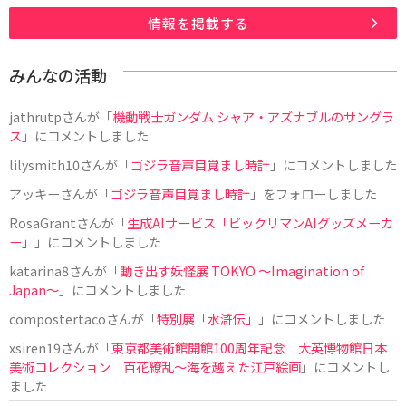
情報を掲載する
みんなの活動
jathrutp
さんが「
機動戦士ガンダム シャア・アズナブルのサングラ
ス
」にコメントしました
lilysmith10
さんが「
ゴジラ音声目覚まし時計
」にコメントしました
アッキー
さんが「
ゴジラ音声目覚まし時計
」をフォローしました
RosaGrant
さんが「
生成AIサービス「ビックリマンAIグッズメーカ
ー」
」にコメントしました
katarina8
さんが「
動き出す妖怪展 TOKYO 〜Imagination of
Japan〜
」にコメントしました
compostertaco
さんが「
特別展「水滸伝」
」にコメントしました
xsiren19
さんが「
東京都美術館開館100周年記念 大英博物館日本
美術コレクション 百花繚乱～海を越えた江戸絵画
」にコメントし
ました