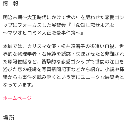
情 報
明治末期〜大正時代にかけて世の中を賑わせた恋愛ゴシ
ップにフォーカスした展覧会『「命短し恋せよ乙女」
～マツオヒロミ×大正恋愛事件簿～』
本展では、カリスマ女優・松井須磨子の後追い自殺、世
界的な物理学者・石原純を誘惑・失墜させたと非難され
た原阿佐緒など、衝撃的な恋愛ゴシップで世間の注目を
浴びた恋の経緯を写真新聞記事などから紹介。小説や挿
絵からも事件を読み解くという実にユニークな展覧会と
なっています。
ホームページ
場 所