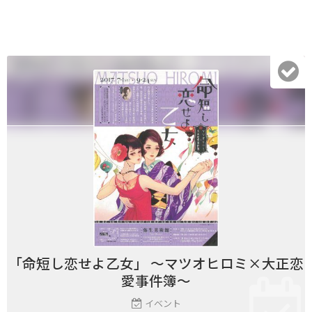
「命短し恋せよ乙女」 ～マツオヒロミ×大正恋
愛事件簿～
イベント