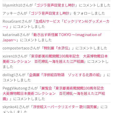
lilysmith10
さんが「
ゴジラ音声目覚まし時計
」にコメントしました
アッキー
さんが「
ゴジラ音声目覚まし時計
」をフォローしました
RosaGrant
さんが「
生成AIサービス「ビックリマンAIグッズメーカ
ー」
」にコメントしました
katarina8
さんが「
動き出す妖怪展 TOKYO 〜Imagination of
Japan〜
」にコメントしました
compostertaco
さんが「
特別展「水滸伝」
」にコメントしました
xsiren19
さんが「
東京都美術館開館100周年記念 大英博物館日本
美術コレクション 百花繚乱～海を越えた江戸絵画
」にコメントし
ました
dollsgl
さんが「
企画展「浮世絵百物語 ゾッとする北斎の絵」
」に
コメントしました
PeggVikutong
さんが「
展覧会「東京都美術館開館100周年記念
大英博物館日本美術コレクション 百花繚乱〜海を越えた江戸絵
画」
」にコメントしました
skynko41
さんが「
浮世絵スーパークリエイター 歌川国芳展
」にコ
メントしました