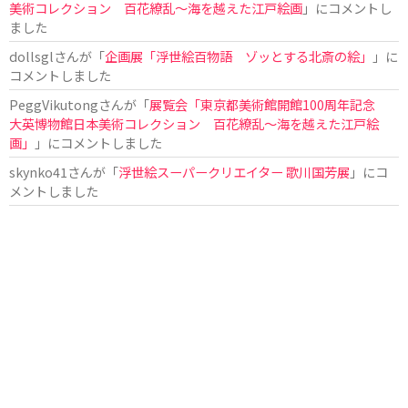
美術コレクション 百花繚乱～海を越えた江戸絵画
」にコメントし
ました
dollsgl
さんが「
企画展「浮世絵百物語 ゾッとする北斎の絵」
」に
コメントしました
PeggVikutong
さんが「
展覧会「東京都美術館開館100周年記念
大英博物館日本美術コレクション 百花繚乱〜海を越えた江戸絵
画」
」にコメントしました
skynko41
さんが「
浮世絵スーパークリエイター 歌川国芳展
」にコ
メントしました