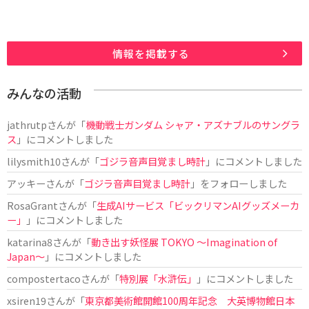
情報を掲載する
みんなの活動
jathrutp
さんが「
機動戦士ガンダム シャア・アズナブルのサングラ
ス
」にコメントしました
lilysmith10
さんが「
ゴジラ音声目覚まし時計
」にコメントしました
アッキー
さんが「
ゴジラ音声目覚まし時計
」をフォローしました
RosaGrant
さんが「
生成AIサービス「ビックリマンAIグッズメーカ
ー」
」にコメントしました
katarina8
さんが「
動き出す妖怪展 TOKYO 〜Imagination of
Japan〜
」にコメントしました
compostertaco
さんが「
特別展「水滸伝」
」にコメントしました
xsiren19
さんが「
東京都美術館開館100周年記念 大英博物館日本