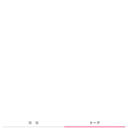
情 報
トーク