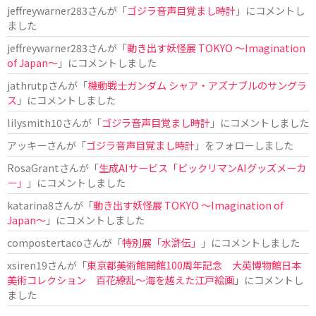
jeffreywarner283
さんが「
ゴジラ音声目覚まし時計
」にコメントし
ました
jeffreywarner283
さんが「
動き出す妖怪展 TOKYO 〜Imagination
of Japan〜
」にコメントしました
jathrutp
さんが「
機動戦士ガンダム シャア・アズナブルのサングラ
ス
」にコメントしました
lilysmith10
さんが「
ゴジラ音声目覚まし時計
」にコメントしました
アッキー
さんが「
ゴジラ音声目覚まし時計
」をフォローしました
RosaGrant
さんが「
生成AIサービス「ビックリマンAIグッズメーカ
ー」
」にコメントしました
katarina8
さんが「
動き出す妖怪展 TOKYO 〜Imagination of
Japan〜
」にコメントしました
compostertaco
さんが「
特別展「水滸伝」
」にコメントしました
xsiren19
さんが「
東京都美術館開館100周年記念 大英博物館日本
美術コレクション 百花繚乱～海を越えた江戸絵画
」にコメントし
ました