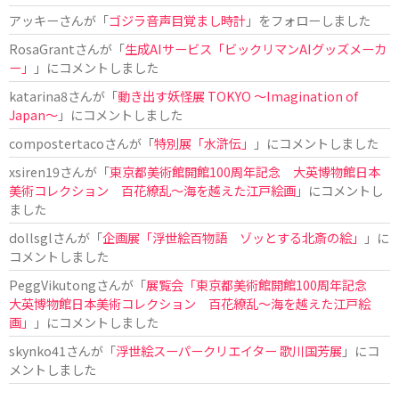
アッキー
さんが「
ゴジラ音声目覚まし時計
」をフォローしました
RosaGrant
さんが「
生成AIサービス「ビックリマンAIグッズメーカ
ー」
」にコメントしました
katarina8
さんが「
動き出す妖怪展 TOKYO 〜Imagination of
Japan〜
」にコメントしました
compostertaco
さんが「
特別展「水滸伝」
」にコメントしました
xsiren19
さんが「
東京都美術館開館100周年記念 大英博物館日本
美術コレクション 百花繚乱～海を越えた江戸絵画
」にコメントし
ました
dollsgl
さんが「
企画展「浮世絵百物語 ゾッとする北斎の絵」
」に
コメントしました
PeggVikutong
さんが「
展覧会「東京都美術館開館100周年記念
大英博物館日本美術コレクション 百花繚乱〜海を越えた江戸絵
画」
」にコメントしました
skynko41
さんが「
浮世絵スーパークリエイター 歌川国芳展
」にコ
メントしました