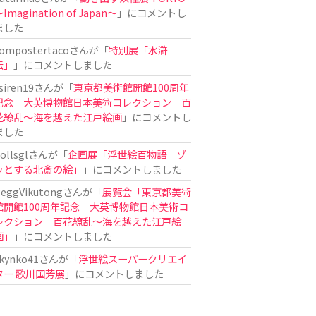
Imagination of Japan〜
」にコメントし
ました
ompostertaco
さんが「
特別展「水滸
伝」
」にコメントしました
siren19
さんが「
東京都美術館開館100周年
記念 大英博物館日本美術コレクション 百
花繚乱～海を越えた江戸絵画
」にコメントし
ました
ollsgl
さんが「
企画展「浮世絵百物語 ゾ
ッとする北斎の絵」
」にコメントしました
eggVikutong
さんが「
展覧会「東京都美術
館開館100周年記念 大英博物館日本美術コ
レクション 百花繚乱〜海を越えた江戸絵
画」
」にコメントしました
kynko41
さんが「
浮世絵スーパークリエイ
ター 歌川国芳展
」にコメントしました