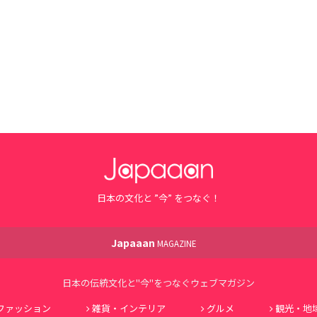
日本の文化と ”今” をつなぐ！
Japaaan
MAGAZINE
日本の伝統文化と"今"をつなぐウェブマガジン
ファッション
雑貨・インテリア
グルメ
観光・地