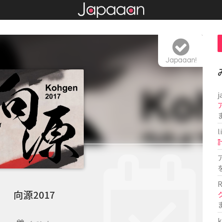
Japaaan!
j
l
R
向源2017
k