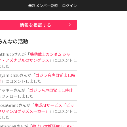
無料メンバー登録
ログイン
情報を掲載する
みんなの活動
athrutp
さんが「
機動戦士ガンダム シャ
ア・アズナブルのサングラス
」にコメントし
ました
ilysmith10
さんが「
ゴジラ音声目覚まし時
計
」にコメントしました
アッキー
さんが「
ゴジラ音声目覚まし時計
」
をフォローしました
osaGrant
さんが「
生成AIサービス「ビッ
クリマンAIグッズメーカー」
」にコメントし
ました
atarina8
さんが「
動き出す妖怪展 TOKYO