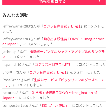
情報を掲載する
みんなの活動
jeffreywarner283
さんが「
ゴジラ音声目覚まし時計
」にコメントし
ました
jeffreywarner283
さんが「
動き出す妖怪展 TOKYO 〜Imagination
of Japan〜
」にコメントしました
jathrutp
さんが「
機動戦士ガンダム シャア・アズナブルのサングラ
ス
」にコメントしました
lilysmith10
さんが「
ゴジラ音声目覚まし時計
」にコメントしました
アッキー
さんが「
ゴジラ音声目覚まし時計
」をフォローしました
RosaGrant
さんが「
生成AIサービス「ビックリマンAIグッズメーカ
ー」
」にコメントしました
katarina8
さんが「
動き出す妖怪展 TOKYO 〜Imagination of
Japan〜
」にコメントしました
compostertaco
さんが「
特別展「水滸伝」
」にコメントしました