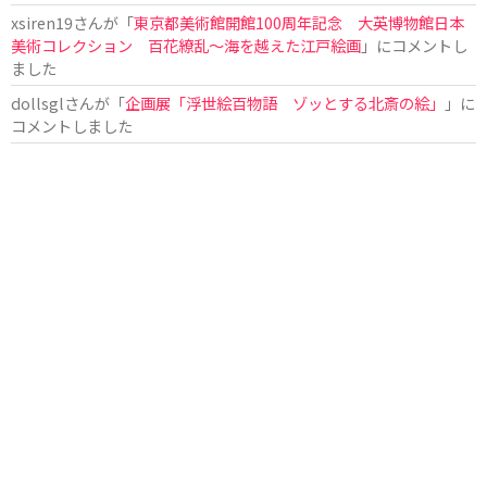
xsiren19
さんが「
東京都美術館開館100周年記念 大英博物館日本
美術コレクション 百花繚乱～海を越えた江戸絵画
」にコメントし
ました
dollsgl
さんが「
企画展「浮世絵百物語 ゾッとする北斎の絵」
」に
コメントしました