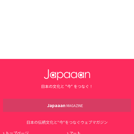
日本の文化と ”今” をつなぐ！
Japaaan
MAGAZINE
日本の伝統文化と"今"をつなぐウェブマガジン
トップページ
アート