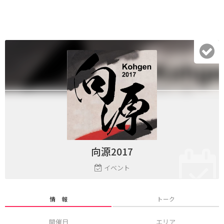
向源2017
イベント
情 報
トーク
開催日
エリア